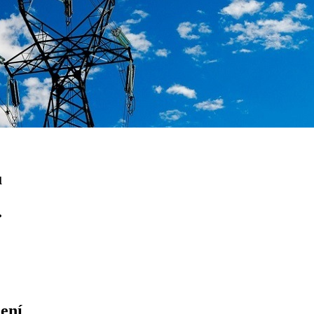
ů
.
ení