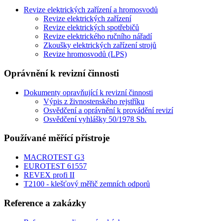
Revize elektrických zařízení a hromosvodů
Revize elektrických zařízení
Revize elektrických spotřebičů
Revize elektrického ručního nářadí
Zkoušky elektrických zařízení strojů
Revize hromosvodů (LPS)
Oprávnění k revizní činnosti
Dokumenty opravňující k revizní činnosti
Výpis z živnostenského rejstříku
Osvědčení a oprávnění k provádění revizí
Osvědčení vyhlášky 50/1978 Sb.
Používané měřící přístroje
MACROTEST G3
EUROTEST 61557
REVEX profi II
T2100 - klešťový měřič zemních odporů
Reference a zakázky