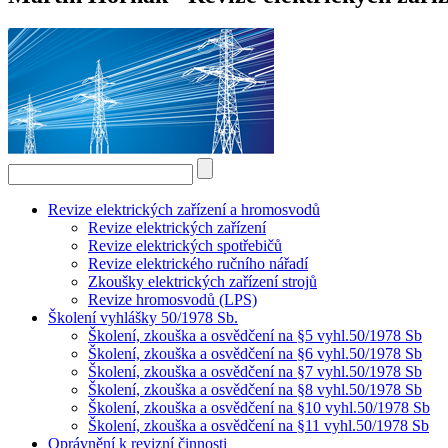
Revize elektrických zařízení a hromosvodů
Revize elektrických zařízení
Revize elektrických spotřebičů
Revize elektrického ručního nářadí
Zkoušky elektrických zařízení strojů
Revize hromosvodů (LPS)
Školení vyhlášky 50/1978 Sb.
Školení, zkouška a osvědčení na §5 vyhl.50/1978 Sb
Školení, zkouška a osvědčení na §6 vyhl.50/1978 Sb
Školení, zkouška a osvědčení na §7 vyhl.50/1978 Sb
Školení, zkouška a osvědčení na §8 vyhl.50/1978 Sb
Školení, zkouška a osvědčení na §10 vyhl.50/1978 Sb
Školení, zkouška a osvědčení na §11 vyhl.50/1978 Sb
Oprávnění k revizní činnosti