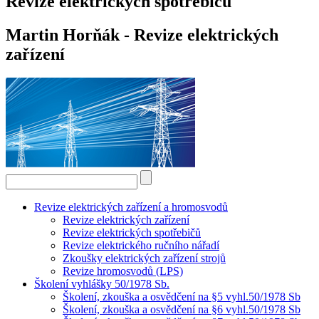
Revize elektrických spotřebičů
Martin Horňák - Revize elektrických
zařízení
Revize elektrických zařízení a hromosvodů
Revize elektrických zařízení
Revize elektrických spotřebičů
Revize elektrického ručního nářadí
Zkoušky elektrických zařízení strojů
Revize hromosvodů (LPS)
Školení vyhlášky 50/1978 Sb.
Školení, zkouška a osvědčení na §5 vyhl.50/1978 Sb
Školení, zkouška a osvědčení na §6 vyhl.50/1978 Sb