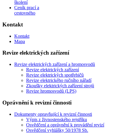
školení
Ceník prací a
cestovného
Kontakt
Kontakt
Mapa
Revize elektrických zařízení
Revize elektrických zařízení a hromosvodů
Revize elektrických zařízení
Revize elektrických spotřebičů
Revize elektrického ručního nářadí
Zkoušky elektrických zařízení strojů
Revize hromosvodů (LPS)
Oprávnění k revizní činnosti
Dokumenty opravňující k revizní činnosti
Výpis z živnostenského rejstříku
Osvědčení a oprávnění k provádění revizí
Osvědčení vyhlášky 50/1978 Sb.