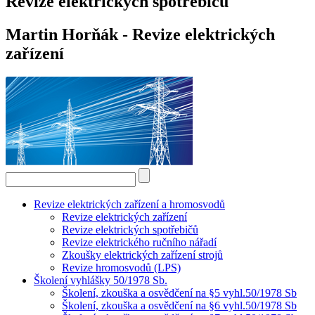
Revize elektrických spotřebičů
Martin Horňák - Revize elektrických
zařízení
Revize elektrických zařízení a hromosvodů
Revize elektrických zařízení
Revize elektrických spotřebičů
Revize elektrického ručního nářadí
Zkoušky elektrických zařízení strojů
Revize hromosvodů (LPS)
Školení vyhlášky 50/1978 Sb.
Školení, zkouška a osvědčení na §5 vyhl.50/1978 Sb
Školení, zkouška a osvědčení na §6 vyhl.50/1978 Sb