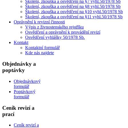
Školení, zkouška a osvědčení na §7 vyhl.50/1978 Sb
Školení, zkouška a osvědčení na §8 vyhl.50/1978 Sb
Školení, zkouška a osvědčení na §10 vyhl.50/1978 Sb
Školení, zkouška a osvědčení na §11 vyhl.50/1978 Sb
Oprávnění k revizní činnosti
Výpis z živnostenského rejstříku
Osvědčení a oprávnění k provádění revizí
Osvědčení vyhlášky 50/1978 Sb.
Kontakt
Kontaktní formulář
Kde nás najdete
Objednávky a
poptávky
Objednávkový
formulář
Poptávkový
formulář
Ceník revizí a
prací
Ceník revizí a