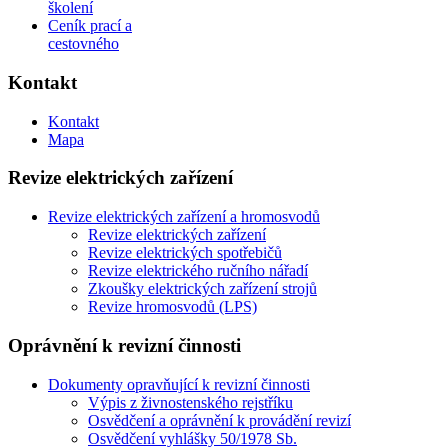
školení
Ceník prací a
cestovného
Kontakt
Kontakt
Mapa
Revize elektrických zařízení
Revize elektrických zařízení a hromosvodů
Revize elektrických zařízení
Revize elektrických spotřebičů
Revize elektrického ručního nářadí
Zkoušky elektrických zařízení strojů
Revize hromosvodů (LPS)
Oprávnění k revizní činnosti
Dokumenty opravňující k revizní činnosti
Výpis z živnostenského rejstříku
Osvědčení a oprávnění k provádění revizí
Osvědčení vyhlášky 50/1978 Sb.