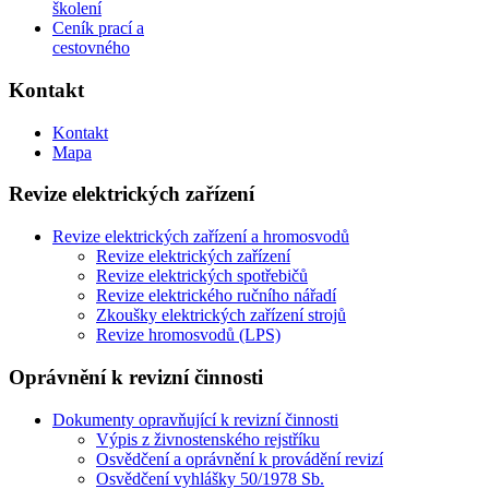
školení
Ceník prací a
cestovného
Kontakt
Kontakt
Mapa
Revize elektrických zařízení
Revize elektrických zařízení a hromosvodů
Revize elektrických zařízení
Revize elektrických spotřebičů
Revize elektrického ručního nářadí
Zkoušky elektrických zařízení strojů
Revize hromosvodů (LPS)
Oprávnění k revizní činnosti
Dokumenty opravňující k revizní činnosti
Výpis z živnostenského rejstříku
Osvědčení a oprávnění k provádění revizí
Osvědčení vyhlášky 50/1978 Sb.