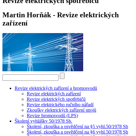
Revize elektrických spotřebičů
Martin Horňák - Revize elektrických
zařízení
Revize elektrických zařízení a hromosvodů
Revize elektrických zařízení
Revize elektrických spotřebičů
Revize elektrického ručního nářadí
Zkoušky elektrických zařízení strojů
Revize hromosvodů (LPS)
Školení vyhlášky 50/1978 Sb.
Školení, zkouška a osvědčení na §5 vyhl.50/1978 Sb
Školení, zkouška a osvědčení na §6 vyhl.50/1978 Sb