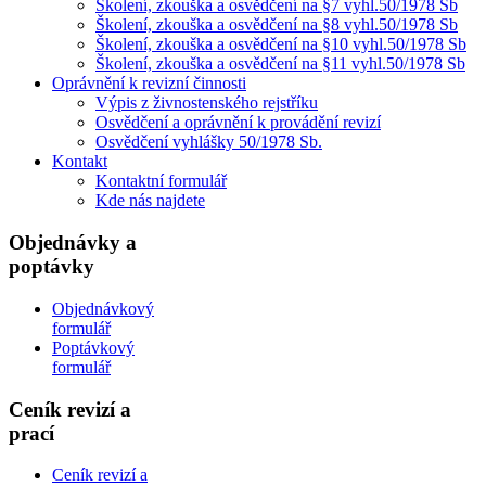
Školení, zkouška a osvědčení na §7 vyhl.50/1978 Sb
Školení, zkouška a osvědčení na §8 vyhl.50/1978 Sb
Školení, zkouška a osvědčení na §10 vyhl.50/1978 Sb
Školení, zkouška a osvědčení na §11 vyhl.50/1978 Sb
Oprávnění k revizní činnosti
Výpis z živnostenského rejstříku
Osvědčení a oprávnění k provádění revizí
Osvědčení vyhlášky 50/1978 Sb.
Kontakt
Kontaktní formulář
Kde nás najdete
Objednávky a
poptávky
Objednávkový
formulář
Poptávkový
formulář
Ceník revizí a
prací
Ceník revizí a