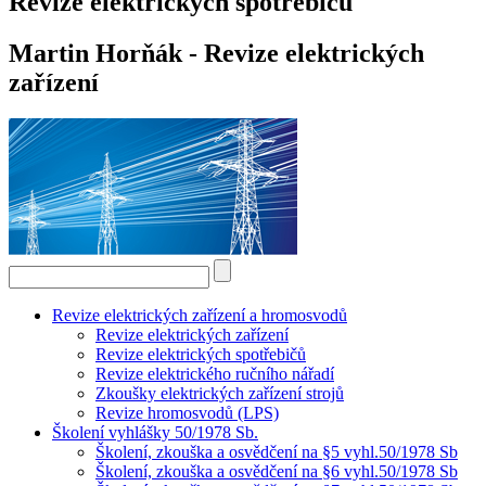
Revize elektrických spotřebičů
Martin Horňák - Revize elektrických
zařízení
Revize elektrických zařízení a hromosvodů
Revize elektrických zařízení
Revize elektrických spotřebičů
Revize elektrického ručního nářadí
Zkoušky elektrických zařízení strojů
Revize hromosvodů (LPS)
Školení vyhlášky 50/1978 Sb.
Školení, zkouška a osvědčení na §5 vyhl.50/1978 Sb
Školení, zkouška a osvědčení na §6 vyhl.50/1978 Sb