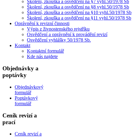
Školení, zkouška a osvědčení na §7 vyhl.50/1978 Sb
Školení, zkouška a osvědčení na §8 vyhl.50/1978 Sb
Školení, zkouška a osvědčení na §10 vyhl.50/1978 Sb
Školení, zkouška a osvědčení na §11 vyhl.50/1978 Sb
Oprávnění k revizní činnosti
Výpis z živnostenského rejstříku
Osvědčení a oprávnění k provádění revizí
Osvědčení vyhlášky 50/1978 Sb.
Kontakt
Kontaktní formulář
Kde nás najdete
Objednávky a
poptávky
Objednávkový
formulář
Poptávkový
formulář
Ceník revizí a
prací
Ceník revizí a