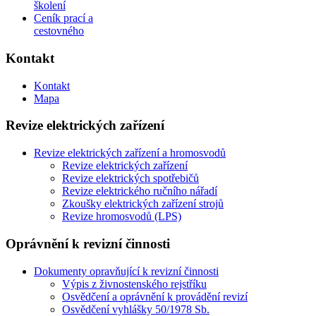
školení
Ceník prací a
cestovného
Kontakt
Kontakt
Mapa
Revize elektrických zařízení
Revize elektrických zařízení a hromosvodů
Revize elektrických zařízení
Revize elektrických spotřebičů
Revize elektrického ručního nářadí
Zkoušky elektrických zařízení strojů
Revize hromosvodů (LPS)
Oprávnění k revizní činnosti
Dokumenty opravňující k revizní činnosti
Výpis z živnostenského rejstříku
Osvědčení a oprávnění k provádění revizí
Osvědčení vyhlášky 50/1978 Sb.