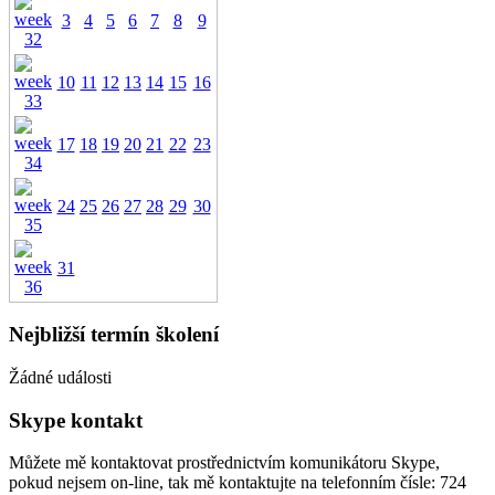
3
4
5
6
7
8
9
10
11
12
13
14
15
16
17
18
19
20
21
22
23
24
25
26
27
28
29
30
31
Nejbližší termín školení
Žádné události
Skype kontakt
Můžete mě kontaktovat prostřednictvím komunikátoru Skype,
pokud nejsem on-line, tak mě kontaktujte na telefonním čísle: 724