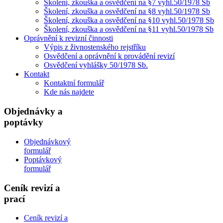
Školení, zkouška a osvědčení na §7 vyhl.50/1978 Sb
Školení, zkouška a osvědčení na §8 vyhl.50/1978 Sb
Školení, zkouška a osvědčení na §10 vyhl.50/1978 Sb
Školení, zkouška a osvědčení na §11 vyhl.50/1978 Sb
Oprávnění k revizní činnosti
Výpis z živnostenského rejstříku
Osvědčení a oprávnění k provádění revizí
Osvědčení vyhlášky 50/1978 Sb.
Kontakt
Kontaktní formulář
Kde nás najdete
Objednávky a
poptávky
Objednávkový
formulář
Poptávkový
formulář
Ceník revizí a
prací
Ceník revizí a