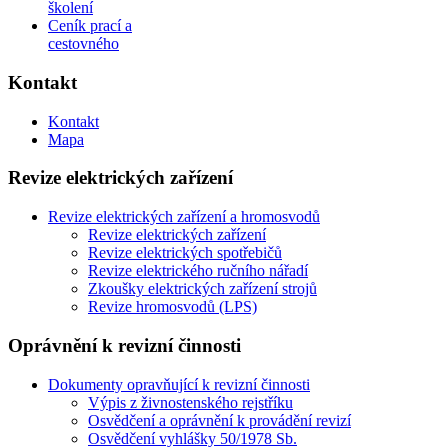
školení
Ceník prací a
cestovného
Kontakt
Kontakt
Mapa
Revize elektrických zařízení
Revize elektrických zařízení a hromosvodů
Revize elektrických zařízení
Revize elektrických spotřebičů
Revize elektrického ručního nářadí
Zkoušky elektrických zařízení strojů
Revize hromosvodů (LPS)
Oprávnění k revizní činnosti
Dokumenty opravňující k revizní činnosti
Výpis z živnostenského rejstříku
Osvědčení a oprávnění k provádění revizí
Osvědčení vyhlášky 50/1978 Sb.