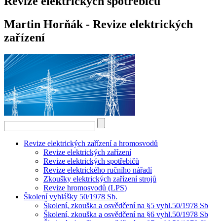
Revize elektrických spotřebičů
Martin Horňák - Revize elektrických
zařízení
Revize elektrických zařízení a hromosvodů
Revize elektrických zařízení
Revize elektrických spotřebičů
Revize elektrického ručního nářadí
Zkoušky elektrických zařízení strojů
Revize hromosvodů (LPS)
Školení vyhlášky 50/1978 Sb.
Školení, zkouška a osvědčení na §5 vyhl.50/1978 Sb
Školení, zkouška a osvědčení na §6 vyhl.50/1978 Sb