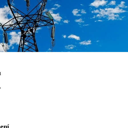
ů
.
ení