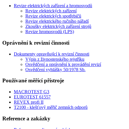
Revize elektrických zařízení a hromosvodů
Revize elektrických zařízení
Revize elektrických spotřebičů
Revize elektrického ručního nářadí
Zkoušky elektrických zařízení strojů
Revize hromosvodů (LPS)
Oprávnění k revizní činnosti
Dokumenty opravňující k revizní činnosti
Výpis z živnostenského rejstříku
Osvědčení a oprávnění k provádění revizí
Osvědčení vyhlášky 50/1978 Sb.
Používané měřící přístroje
MACROTEST G3
EUROTEST 61557
REVEX profi II
T2100 - klešťový měřič zemních odporů
Reference a zakázky