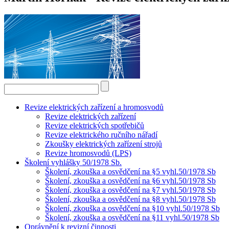
Revize elektrických zařízení a hromosvodů
Revize elektrických zařízení
Revize elektrických spotřebičů
Revize elektrického ručního nářadí
Zkoušky elektrických zařízení strojů
Revize hromosvodů (LPS)
Školení vyhlášky 50/1978 Sb.
Školení, zkouška a osvědčení na §5 vyhl.50/1978 Sb
Školení, zkouška a osvědčení na §6 vyhl.50/1978 Sb
Školení, zkouška a osvědčení na §7 vyhl.50/1978 Sb
Školení, zkouška a osvědčení na §8 vyhl.50/1978 Sb
Školení, zkouška a osvědčení na §10 vyhl.50/1978 Sb
Školení, zkouška a osvědčení na §11 vyhl.50/1978 Sb
Oprávnění k revizní činnosti