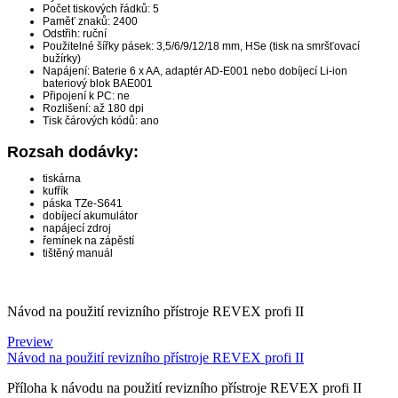
Počet tiskových řádků: 5
Paměť znaků: 2400
Odstřih: ruční
Použitelné šířky pásek: 3,5/6/9/12/18 mm, HSe (tisk na smršťovací
bužírky)
Napájení: Baterie 6 x AA, adaptér AD-E001 nebo dobíjecí Li-ion
bateriový blok BAE001
Připojení k PC: ne
Rozlišení: až 180 dpi
Tisk čárových kódů: ano
Rozsah dodávky:
tiskárna
kufřík
páska TZe-S641
dobíjecí akumulátor
napájecí zdroj
řemínek na zápěstí
tištěný manuál
Návod na použití revizního přístroje REVEX profi II
Preview
Návod na použití revizního přístroje REVEX profi II
Příloha k návodu na použití revizního přístroje REVEX profi II