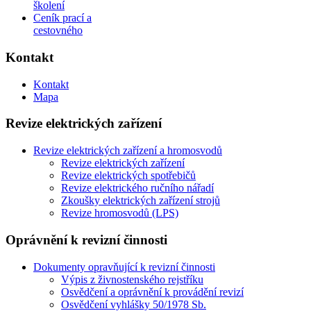
školení
Ceník prací a
cestovného
Kontakt
Kontakt
Mapa
Revize elektrických zařízení
Revize elektrických zařízení a hromosvodů
Revize elektrických zařízení
Revize elektrických spotřebičů
Revize elektrického ručního nářadí
Zkoušky elektrických zařízení strojů
Revize hromosvodů (LPS)
Oprávnění k revizní činnosti
Dokumenty opravňující k revizní činnosti
Výpis z živnostenského rejstříku
Osvědčení a oprávnění k provádění revizí
Osvědčení vyhlášky 50/1978 Sb.