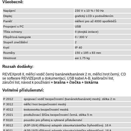
Všeobecně:
Napájení
230 V ± 10 % / 50 Hz
Displej
grafický LCD s podsvětlením
Paměť
měření pro až 4000 spotřebičů
Propojení s PC
USB
Třída ochrany
II (dvojitá izolace)
Přepěťová kategorie
II / 300 V
Stupeň znečištění
2
Krytí
IP 40
Rozměry
150 x 195 x 83 mm
Hmotnost
asi 1,75 kg
Rozsah dodávky:
REVEXprofi II, měřicí vodič černý banánek/banánek 2 m, měřicí hrot černý, CD
se software REVIZEprofi a dokumentací, USB kabel A-B, kalibrační list,
záruční list, návod k používání
+ brašna + čtečka + tiskárna
Volitelné příslušenství:
P 2012
spojovací vodič bezpečnostní (banánek/banánek) modrý, délka 2 m
P 3012
měřicí hrot bezpečnostní modrý
P 4012
krokosvorka bezpečnostní modrá
P 2021
prodlužovací šňůra bezpečnostní černá, délka 5 m
P 6110
pouzdro pro přístroj a vybrané příslušenství
P 8012
(A3P-16/4) třífázový adaptér zásuvka/zástrčka čtyřvodičový, 16 A
P 8011
(A3P-16/5) třífázový adaptér zásuvka/zástrčka pětivodičový, 16 A