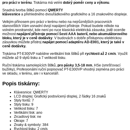
pro práci v terénu
. Tiskárna má velmi
dobrý poměr ceny a výkonu
.
Snadná tvorba štítků pomocí
QWERTY
klávesnice
a přehledného dvouřádkového grafického a 16 znakového displeje.
Velkým přínosem pro práci v terénu nebo na nejrůznějších pracovních
stanovištích Vám usnadní dvojí napájení přístroje. Pokud budete někde na
volném prostranství, kde není po ruce klasická elektrická zásuvka, jistě oceníte
možnost
napájení přístroje pomocí šesti AAA baterií, nebo akumulátorového
bloku, který je v ceně dodávky
. V budovách s dobře přístupnou elektrickou
zásuvkou můžete přístroj
napájet pomocí adaptéru AD-E001, který je také v
ceně dodávky.
Tiskárna PT-E300VP nabídne vertikální tisk štítků při
rychlosti až 2 cm/s
. Využít
můžete až 9 stylů tisku a 7 velikostí tisku.
Ruční tiskárna samolepících štítků,
pro pásky 3,5-18 mm
, HSe (smršťovací
bužírky), Profesionální ruční popisovač PT-E300VP vhodný zejména pro práci
ve skladu, v terénu, ale i v kanceláři.
Popis tiskárny:
Klávesnice: QWERTY
LCD displej: Grafický podsvícený displej, 2 řádky 16 znaků
Styly fontů: 7
Styly tisku: 9
Velikost tisku: 7
Vertikální tisk: ano
Zrcadlový tisk: ne
Okraje: 7
Znaky & symboly: 384
Rychlost tisku: 2 cm/s