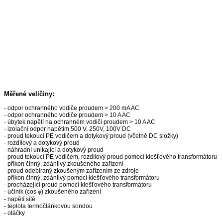
Měřené veličiny:
- odpor ochranného vodiče proudem > 200 mA AC
- odpor ochranného vodiče proudem > 10 A AC
- úbytek napětí na ochranném vodiči proudem > 10 A AC
- izolační odpor napětím 500 V, 250V, 100V DC
- proud tekoucí PE vodičem a dotykový proud (včetně DC složky)
- rozdílový a dotykový proud
- náhradní unikající a dotykový proud
- proud tekoucí PE vodičem, rozdílový proud pomocí klešťového transformátoru
- příkon činný, zdánlivý zkoušeného zařízení
- proud odebíraný zkoušeným zařízením ze zdroje
- příkon činný, zdánlivý pomocí klešťového transformátoru
- procházející proud pomocí klešťového transformátoru
- účiník (cos
φ
) zkoušeného zařízení
- napětí sítě
- teplota termočlánkovou sondou
- otáčky