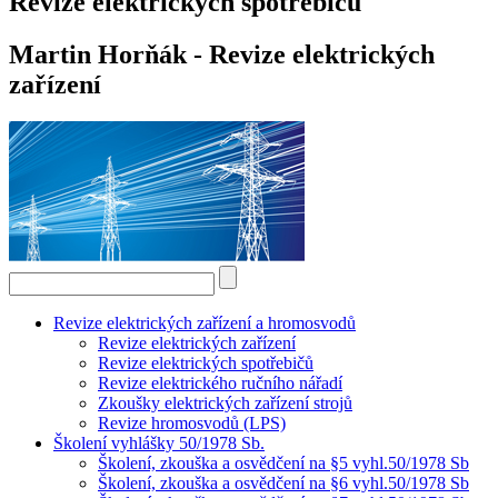
Revize elektrických spotřebičů
Martin Horňák - Revize elektrických
zařízení
Revize elektrických zařízení a hromosvodů
Revize elektrických zařízení
Revize elektrických spotřebičů
Revize elektrického ručního nářadí
Zkoušky elektrických zařízení strojů
Revize hromosvodů (LPS)
Školení vyhlášky 50/1978 Sb.
Školení, zkouška a osvědčení na §5 vyhl.50/1978 Sb
Školení, zkouška a osvědčení na §6 vyhl.50/1978 Sb