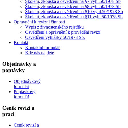
Školení, zkouška a osvědčení na §7 vyhl.50/1978 Sb
Školení, zkouška a osvědčení na §8 vyhl.50/1978 Sb
Školení, zkouška a osvědčení na §10 vyhl.50/1978 Sb
Školení, zkouška a osvědčení na §11 vyhl.50/1978 Sb
Oprávnění k revizní činnosti
Výpis z živnostenského rejstříku
Osvědčení a oprávnění k provádění revizí
Osvědčení vyhlášky 50/1978 Sb.
Kontakt
Kontaktní formulář
Kde nás najdete
Objednávky a
poptávky
Objednávkový
formulář
Poptávkový
formulář
Ceník revizí a
prací
Ceník revizí a