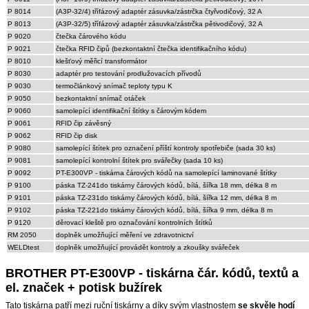
P 8014
(A3P-32/4) třífázový adaptér zásuvka/zástrčka čtyřvodičový, 32 A
P 8013
(A3P-32/5) třífázový adaptér zásuvka/zástrčka pětivodičový, 32 A
P 9020
čtečka čárového kódu
P 9021
čtečka RFID čipů (bezkontaktní čtečka identifikačního kódu)
P 8010
klešťový měřicí transformátor
P 8030
adaptér pro testování prodlužovacích přívodů
P 9030
termočlánkový snímač teploty typu K
P 9050
bezkontaktní snímač otáček
P 9060
samolepící identifikační štítky s čárovým kódem
P 9061
RFID čip závěsný
P 9062
RFID čip disk
P 9080
samolepící štítek pro označení příští kontroly spotřebiče (sada 30 ks)
P 9081
samolepící kontrolní štítek pro svářečky (sada 10 ks)
P 9092
PT-E300VP - tiskárna čárových kódů na samolepící laminované štítky
P 9100
páska TZ-241do tiskárny čárových kódů, bílá, šířka 18 mm, délka 8 m
P 9101
páska TZ-231do tiskárny čárových kódů, bílá, šířka 12 mm, délka 8 m
P 9102
páska TZ-221do tiskárny čárových kódů, bílá, šířka 9 mm, délka 8 m
P 9120
děrovací kleště pro označování kontrolních štítků
RM 2050
doplněk umožňující měření ve zdravotnictví
WELDtest
doplněk umožňující provádět kontroly a zkoušky svářeček
BROTHER PT-E300VP - tiskárna čár. kódů, textů a
el. značek + potisk bužírek
Tato tiskárna patří mezi ruční tiskárny a díky svým vlastnostem
se skvěle hodí